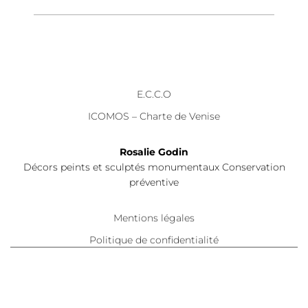
E.C.C.O
ICOMOS – Charte de Venise
Rosalie Godin
Décors peints et sculptés monumentaux Conservation
préventive
Mentions légales
Politique de confidentialité
Hestia | Développé par
ThemeIsle